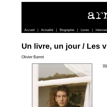
Accueil
|
Actualité
|
Biographie
|
Livres
|
Intervie
Un livre, un jour / Les 
Olivier Barrot
Vo